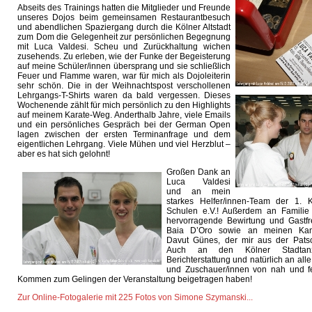
Abseits des Trainings hatten die Mitglieder und Freunde
unseres Dojos beim gemeinsamen Restaurantbesuch
und abendlichen Spaziergang durch die Kölner Altstadt
zum Dom die Gelegenheit zur persönlichen Begegnung
mit Luca Valdesi. Scheu und Zurückhaltung wichen
zusehends. Zu erleben, wie der Funke der Begeisterung
auf meine Schüler/innen übersprang und sie schließlich
Feuer und Flamme waren, war für mich als Dojoleiterin
sehr schön. Die in der Weihnachtspost verschollenen
Lehrgangs-T-Shirts waren da bald vergessen. Dieses
Wochenende zählt für mich persönlich zu den Highlights
auf meinem Karate-Weg. Anderthalb Jahre, viele Emails
und ein persönliches Gespräch bei der German Open
lagen zwischen der ersten Terminanfrage und dem
eigentlichen Lehrgang. Viele Mühen und viel Herzblut –
aber es hat sich gelohnt!
Großen Dank an
Luca Valdesi
und an mein
starkes Helfer/innen-Team der 1. 
Schulen e.V.! Außerdem an Familie 
hervorragende Bewirtung und Gastfr
Baia D’Oro sowie an meinen Kampf
Davut Günes, der mir aus der Patsc
Auch an den Kölner Stadtanz
Berichterstattung und natürlich an all
und Zuschauer/innen von nah und fe
Kommen zum Gelingen der Veranstaltung beigetragen haben!
Zur Online-Fotogalerie mit 225 Fotos von Simone Szymanski...