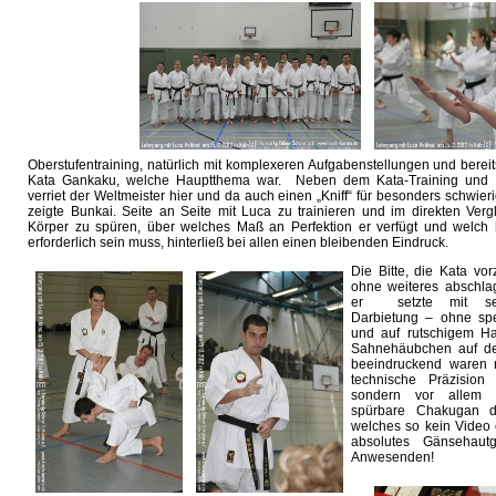
Oberstufentraining, natürlich mit komplexeren Aufgabenstellungen und bereits
Kata Gankaku, welche Hauptthema war. Neben dem Kata-Training und D
verriet der Weltmeister hier und da auch einen „Kniff“ für besonders schwi
zeigte Bunkai. Seite an Seite mit Luca zu trainieren und im direkten Ver
Körper zu spüren, über welches Maß an Perfektion er verfügt und welch h
erforderlich sein muss, hinterließ bei allen einen bleibenden Eindruck.
Die Bitte, die Kata vor
ohne weiteres abschla
er setzte mit sei
Darbietung – ohne sp
und auf rutschigem H
Sahnehäubchen auf de
beeindruckend waren n
technische Präzision
sondern vor allem 
spürbare Chakugan de
welches so kein Video
absolutes Gänsehautg
Anwesenden!