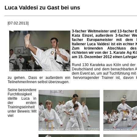
Luca Valdesi zu Gast bei uns
[07.02.2013]
3-facher Weltmeister und 13-facher 
Kata Einzel, außerdem 3-facher We
facher Europameister mit dem 
Italiener Luca Valdesi ist ein echter
Zum krönenden Abschluss des 
richteten wir von der 1. Karate Ag Kö
am 15. Dezember 2012 einen Lehrgan
Rund 130 Karateka aus Köln und der 
Deutschland und dem benachbarten Au
dem Event an, um auf Tuchfühlung mit 
zu gehen. Dass er außerdem ein hervorragender Trainer ist, davon 
Teilnehmer/innen selbst überzeugen.
Seine besondere
Furchtlosigkeit
stellte Luca in
der ersten
Trainingseinheit
unter Beweis: Mit
viel