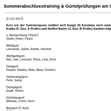
Sommerabschlusstraining & Gürtelprüfungen am 0
[17.07.2017]
Kurz vor der Sommerpause stellten sich knapp 30 Karateka noch einer
Kopka (5. Dan, A-Prüfer) und Steffen Balzer (3. Dan, B-Prüfer) konnten fo
1. Basisprüfung ("Kara"):
Giulio, Anton, Paula
Weißgurt:
Leonardo, Julian, Andrei, Hendrik
Weißgelbgurt:
Nils, Jule, Leonard, Rhea, Lina, Doro
Gelbgurt:
Kacper, Natalia, Mats, Mara, Dominic
Gelborangegurt:
Felix, Julius
Orangegurt:
Isaak, Simon
Grünblaugurt:
Melissa, Conor, Gero
Blaugurt (5. Kyu):