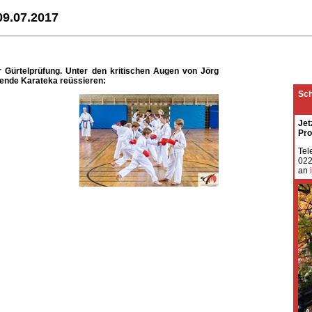
9.07.2017
 Gürtelprüfung. Unter den kritischen Augen von Jörg
lgende Karateka reüssieren:
Sch
Jet
Pro
T
022
an